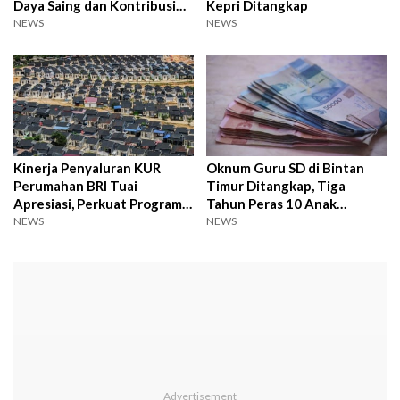
Daya Saing dan Kontribusi
Kepri Ditangkap
Ekonomi Nasional
NEWS
NEWS
Kinerja Penyaluran KUR
Oknum Guru SD di Bintan
Perumahan BRI Tuai
Timur Ditangkap, Tiga
Apresiasi, Perkuat Program 3
Tahun Peras 10 Anak
Juta Rumah Pemerintah
Didiknya
NEWS
NEWS