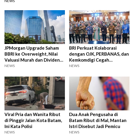
NEWS
JPMorgan Upgrade Saham
BRI Perkuat Kolaborasi
BBRI ke Overweight, Nilai
dengan OJK, PERBANAS, dan
Valuasi Murah dan Dividen
Kemkomdigi Cegah
Tetap Menarik
Kejahatan Keuangan Digital
NEWS
NEWS
Viral Pria dan Wanita Ribut
Dua Anak Pengusaha di
di Pinggir Jalan Kota Batam,
Batam Ribut di Mal, Mantan
Ini Kata Polisi
Istri Disebut Jadi Pemicu
NEWS
NEWS