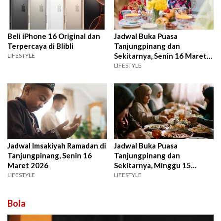
Beli iPhone 16 Original dan
Jadwal Buka Puasa
Terpercaya di Blibli
Tanjungpinang dan
Sekitarnya, Senin 16 Maret
LIFESTYLE
2026
LIFESTYLE
Jadwal Imsakiyah Ramadan di
Jadwal Buka Puasa
Tanjungpinang, Senin 16
Tanjungpinang dan
Maret 2026
Sekitarnya, Minggu 15
Maret 2026
LIFESTYLE
LIFESTYLE
Bola