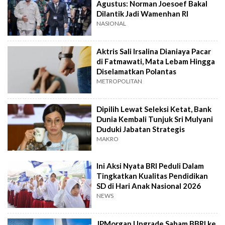
Agustus: Norman Joesoef Bakal
Dilantik Jadi Wamenhan RI
NASIONAL
Aktris Sali Irsalina Dianiaya Pacar
di Fatmawati, Mata Lebam Hingga
Diselamatkan Polantas
METROPOLITAN
Dipilih Lewat Seleksi Ketat, Bank
Dunia Kembali Tunjuk Sri Mulyani
Duduki Jabatan Strategis
MAKRO
Ini Aksi Nyata BRI Peduli Dalam
Tingkatkan Kualitas Pendidikan
SD di Hari Anak Nasional 2026
NEWS
JPMorgan Upgrade Saham BBRI ke