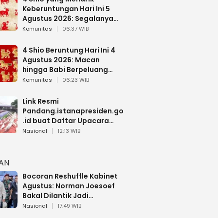
Keberuntungan Hari Ini 5
Agustus 2026: Segalanya
Berjalan Lancar
Komunitas
06:37 WIB
4 Shio Beruntung Hari Ini 4
Agustus 2026: Macan
hingga Babi Berpeluang
Dapat Kabar Baik
Komunitas
06:23 WIB
Link Resmi
Pandang.istanapresiden.go
.id buat Daftar Upacara
Bendera HUT RI di Istana
Nasional
12:13 WIB
Negara
HAN
Bocoran Reshuffle Kabinet
Agustus: Norman Joesoef
Bakal Dilantik Jadi
Wamenhan RI
Nasional
17:49 WIB