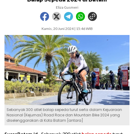
Eliza Gusmeri
Kamis, 20 Juni 2024 | 15:46 WIB
Sebanyak 300 atlet balap sepeda turut serta dalam Kejuaraan
Nasional (Kejurnas) Road Race dan Mountain Bike 2024 yang
diselenggarakan di Kota Batam [antara]
SuaraBatam.id -
Sebanyak 300 atlet
balap sepeda
turut