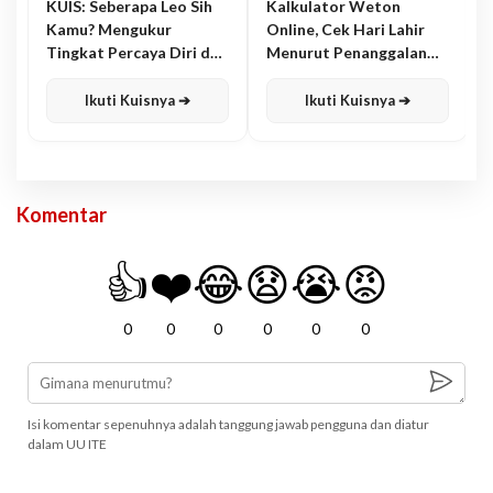
KUIS: Seberapa Leo Sih
Kalkulator Weton
Kamu? Mengukur
Online, Cek Hari Lahir
Tingkat Percaya Diri dan
Menurut Penanggalan
Karisma
Jawa
Ikuti Kuisnya ➔
Ikuti Kuisnya ➔
Komentar
👍
❤️
😂
😧
😭
😡
0
0
0
0
0
0
Isi komentar sepenuhnya adalah tanggung jawab pengguna dan diatur
dalam UU ITE