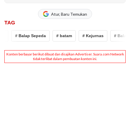
Atur, Baru Temukan
TAG
s
# Balap Sepeda
# batam
# Kejurnas
# Balap 