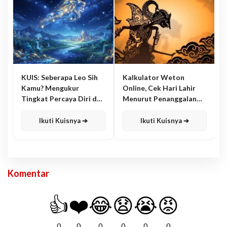
KUIS: Seberapa Leo Sih
Kalkulator Weton
Kamu? Mengukur
Online, Cek Hari Lahir
Tingkat Percaya Diri dan
Menurut Penanggalan
Karisma
Jawa
Ikuti Kuisnya ➔
Ikuti Kuisnya ➔
Komentar
👍
❤️
😂
😧
😭
😡
0
0
0
0
0
0