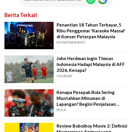
Berita Terkait
Penantian 18 Tahun Terbayar, 5
Ribu Penggemar 'Karaoke Massal'
di Konser Peterpan Malaysia
ENTERTAINMENT
John Herdman Ingin Timnas
Indonesia Hadapi Malaysia di AFF
2026, Kenapa?
YOURSAY
Kenapa Pesepak Bola Sering
Muntahkan Minuman di
Lapangan? Begini Penjelasan
Pakar
BOLA
Review Boboiboy Movie 2: Definisi
Masterpiece Animasi yang