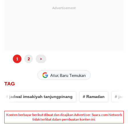
1
2
>
Atur, Baru Temukan
TAG
# jadwal imsakiyah tanjungpinang
# Ramadan
# jadwal 