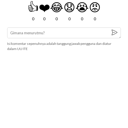
👍
❤️
😂
😧
😭
😡
0
0
0
0
0
0
Isi komentar sepenuhnya adalah tanggung jawab pengguna dan diatur
dalam UU ITE