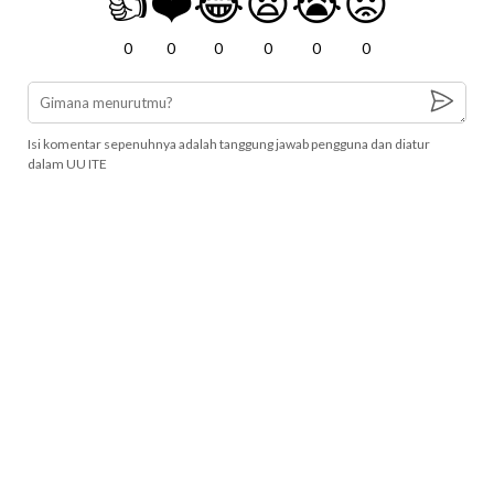
👍
❤️
😂
😧
😭
😡
0
0
0
0
0
0
Isi komentar sepenuhnya adalah tanggung jawab pengguna dan diatur
dalam UU ITE