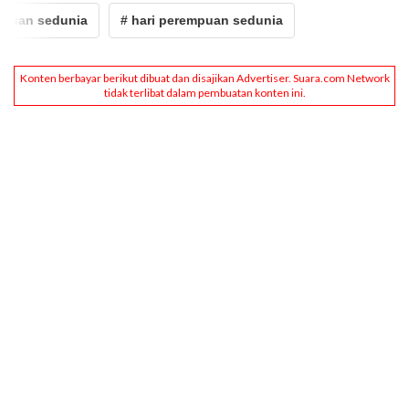
mpuan sedunia
# hari perempuan sedunia