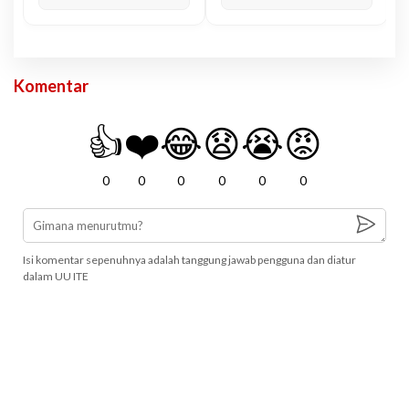
Komentar
👍
❤️
😂
😧
😭
😡
0
0
0
0
0
0
Isi komentar sepenuhnya adalah tanggung jawab pengguna dan diatur
dalam UU ITE