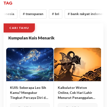
TAG
donesia
# transparan
# bri
# bank rakyat indonesia
CARI TAHU
Kumpulan Kuis Menarik
KUIS: Seberapa Leo Sih
Kalkulator Weton
Kamu? Mengukur
Online, Cek Hari Lahir
Tingkat Percaya Diri dan
Menurut Penanggalan
Karisma
Jawa