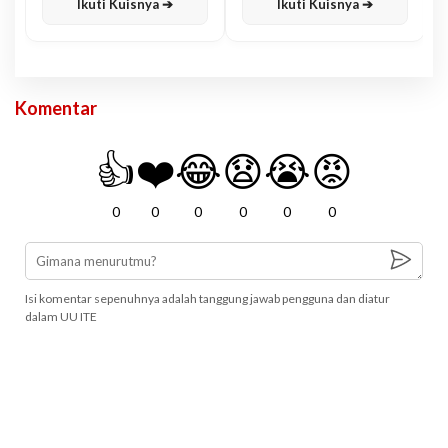
Ikuti Kuisnya ➔
Ikuti Kuisnya ➔
Komentar
👍
❤️
😂
😧
😭
😡
0
0
0
0
0
0
Isi komentar sepenuhnya adalah tanggung jawab pengguna dan diatur
dalam UU ITE