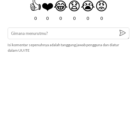
👍
❤️
😂
😧
😭
😡
0
0
0
0
0
0
Isi komentar sepenuhnya adalah tanggung jawab pengguna dan diatur
dalam UU ITE