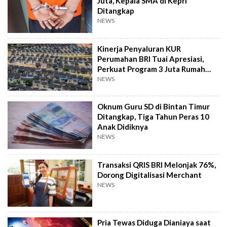
Juta, Kepala SMA di Kepri
Ditangkap
NEWS
Kinerja Penyaluran KUR
Perumahan BRI Tuai Apresiasi,
Perkuat Program 3 Juta Rumah
Pemerintah
NEWS
Oknum Guru SD di Bintan Timur
Ditangkap, Tiga Tahun Peras 10
Anak Didiknya
NEWS
Transaksi QRIS BRI Melonjak 76%,
Dorong Digitalisasi Merchant
NEWS
Pria Tewas Diduga Dianiaya saat