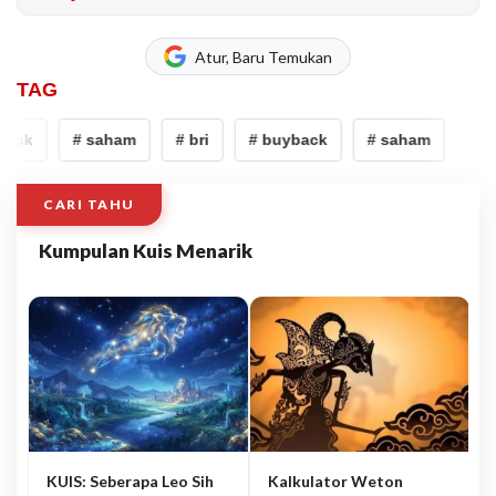
Atur, Baru Temukan
TAG
ack
# saham
# bri
# buyback
# saham
CARI TAHU
Kumpulan Kuis Menarik
KUIS: Seberapa Leo Sih
Kalkulator Weton