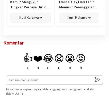
Kamu? Mengukur
Online, Cek Hari Lahir
Tingkat Percaya Diri dan
Menurut Penanggalan
Karisma
Jawa
Ikuti Kuisnya ➔
Ikuti Kuisnya ➔
Komentar
👍
❤️
😂
😧
😭
😡
0
0
0
0
0
0
Isi komentar sepenuhnya adalah tanggung jawab pengguna dan diatur
dalam UU ITE