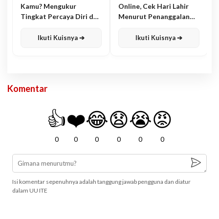
Kamu? Mengukur
Online, Cek Hari Lahir
Tingkat Percaya Diri dan
Menurut Penanggalan
Karisma
Jawa
Ikuti Kuisnya ➔
Ikuti Kuisnya ➔
Komentar
👍
❤️
😂
😧
😭
😡
0
0
0
0
0
0
Isi komentar sepenuhnya adalah tanggung jawab pengguna dan diatur
dalam UU ITE