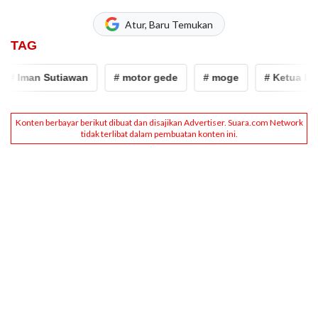
Atur, Baru Temukan
TAG
 Iman Sutiawan
# motor gede
# moge
# Ketua DPRD 