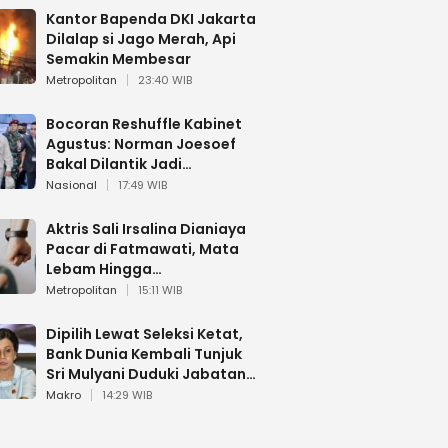
Kantor Bapenda DKI Jakarta
Dilalap si Jago Merah, Api
Semakin Membesar
Metropolitan
23:40 WIB
Bocoran Reshuffle Kabinet
Agustus: Norman Joesoef
Bakal Dilantik Jadi
Wamenhan RI
Nasional
17:49 WIB
Aktris Sali Irsalina Dianiaya
Pacar di Fatmawati, Mata
Lebam Hingga
Diselamatkan Polantas
Metropolitan
15:11 WIB
Dipilih Lewat Seleksi Ketat,
Bank Dunia Kembali Tunjuk
Sri Mulyani Duduki Jabatan
Strategis
Makro
14:29 WIB