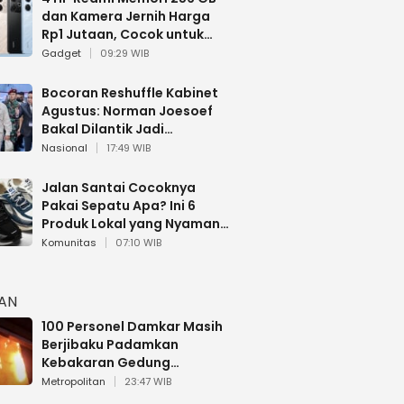
dan Kamera Jernih Harga
Rp1 Jutaan, Cocok untuk
Multitasking
Gadget
09:29 WIB
Bocoran Reshuffle Kabinet
Agustus: Norman Joesoef
Bakal Dilantik Jadi
Wamenhan RI
Nasional
17:49 WIB
Jalan Santai Cocoknya
Pakai Sepatu Apa? Ini 6
Produk Lokal yang Nyaman
Buat 17 Agustusan
Komunitas
07:10 WIB
HAN
100 Personel Damkar Masih
Berjibaku Padamkan
Kebakaran Gedung
Bapenda DKI
Metropolitan
23:47 WIB