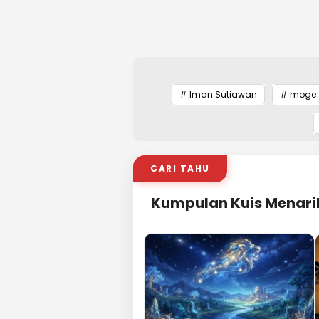
# Iman Sutiawan
# moge
CARI TAHU
Kumpulan Kuis Menari