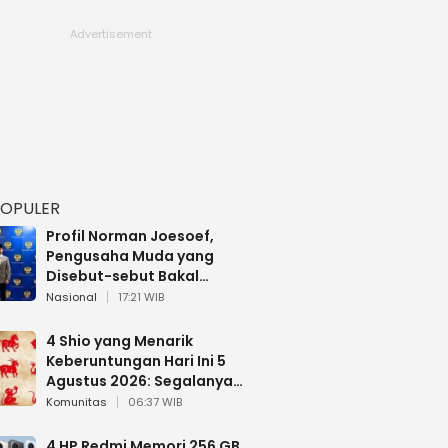
POPULER
Profil Norman Joesoef,
Pengusaha Muda yang
Disebut-sebut Bakal
Dilantik Jadi Wamenhan RI
Nasional
17:21 WIB
4 Shio yang Menarik
Keberuntungan Hari Ini 5
Agustus 2026: Segalanya
Berjalan Lancar
Komunitas
06:37 WIB
4 HP Redmi Memori 256 GB