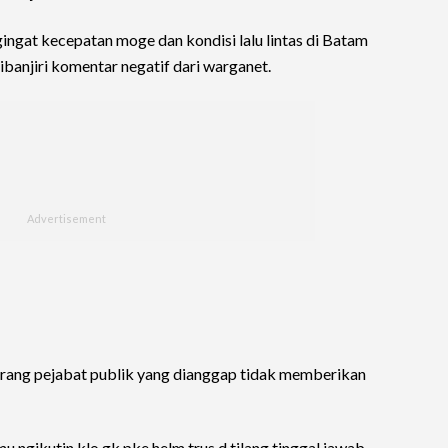
gingat kecepatan moge dan kondisi lalu lintas di Batam
ibanjiri komentar negatif dari warganet.
rang pejabat publik yang dianggap tidak memberikan
 ngikutin klo gk pke helm trus d tilang tinggal jawab