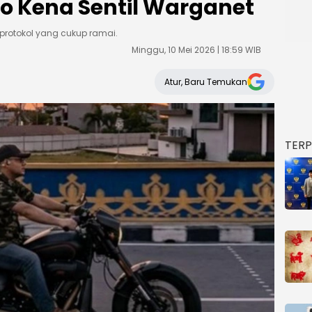
o Kena Sentil Warganet
n protokol yang cukup ramai.
Minggu, 10 Mei 2026 | 18:59 WIB
Atur, Baru Temukan
TER