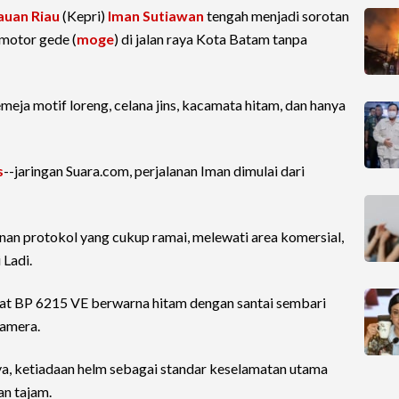
uan Riau
(Kepri)
Iman Sutiawan
tengah menjadi sorotan
motor gede (
moge
) di jalan raya Kota Batam tanpa
eja motif loreng, celana jins, kacamata hitam, dan hanya
s
--jaringan Suara.com, perjalanan Iman dimulai dari
lanan protokol yang cukup ramai, melewati area komersial,
 Ladi.
at BP 6215 VE berwarna hitam dengan santai sembari
kamera.
ya, ketiadaan helm sebagai standar keselamatan utama
n tajam.