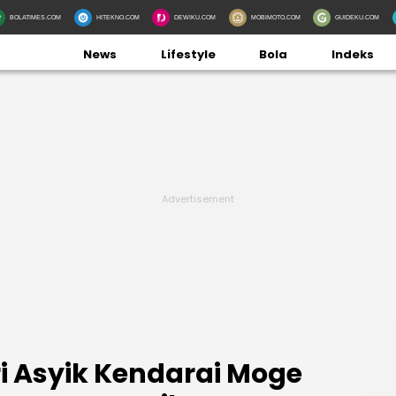
BOLATIMES.COM
HITEKNO.COM
DEWIKU.COM
MOBIMOTO.COM
GUIDEKU.COM
News
Lifestyle
Bola
Indeks
i Asyik Kendarai Moge