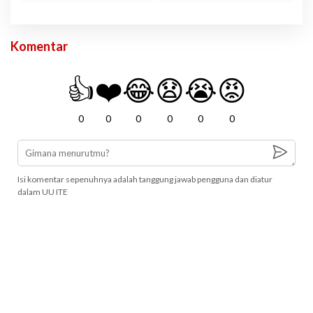
Komentar
👍
❤️
😂
😧
😭
😡
0
0
0
0
0
0
Isi komentar sepenuhnya adalah tanggung jawab pengguna dan diatur
dalam UU ITE