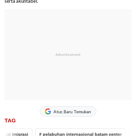
serta akuntabel.
Atur, Baru Temukan
TAG
t imigrasi
# pelabuhan internasional batam center
# pun