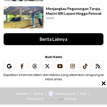
Menjangkau Pegunungan Toraja,
Mantri BRI Layani Hingga Pelosok
NEWS
Berita Lainnya
Ikuti Kami
Dapatkan informasi terkini dan terbaru yang dikirimkan langsung ke
Inbox anda
Redaksi
Kontak
Tentang Kami
Karir
Pedoman Media Siber
Site Map