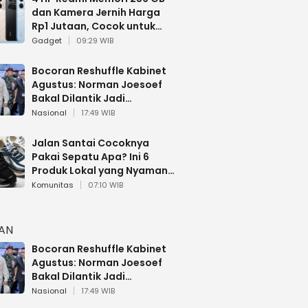
dan Kamera Jernih Harga
Rp1 Jutaan, Cocok untuk
Multitasking
Gadget
09:29 WIB
Bocoran Reshuffle Kabinet
Agustus: Norman Joesoef
Bakal Dilantik Jadi
Wamenhan RI
Nasional
17:49 WIB
Jalan Santai Cocoknya
Pakai Sepatu Apa? Ini 6
Produk Lokal yang Nyaman
Buat 17 Agustusan
Komunitas
07:10 WIB
HAN
Bocoran Reshuffle Kabinet
Agustus: Norman Joesoef
Bakal Dilantik Jadi
Wamenhan RI
Nasional
17:49 WIB