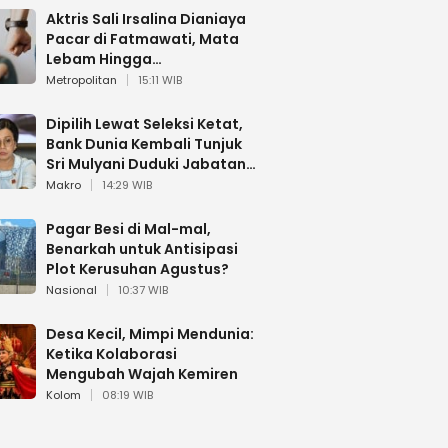
Aktris Sali Irsalina Dianiaya
Pacar di Fatmawati, Mata
Lebam Hingga
Diselamatkan Polantas
Metropolitan
15:11 WIB
Dipilih Lewat Seleksi Ketat,
Bank Dunia Kembali Tunjuk
Sri Mulyani Duduki Jabatan
Strategis
Makro
14:29 WIB
Pagar Besi di Mal-mal,
Benarkah untuk Antisipasi
Plot Kerusuhan Agustus?
Nasional
10:37 WIB
Desa Kecil, Mimpi Mendunia:
Ketika Kolaborasi
Mengubah Wajah Kemiren
Kolom
08:19 WIB