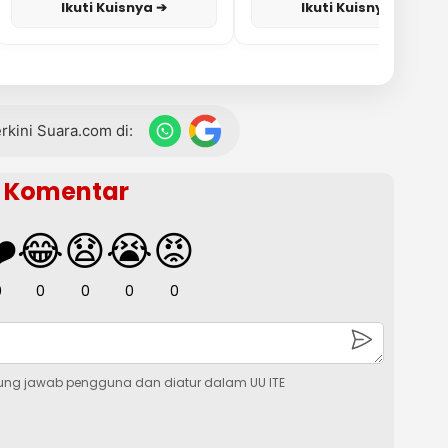
Ikuti Kuisnya ➔
Ikuti Kuisnya ➔
terkini Suara.com di:
Komentar
️
😂
😧
😭
😡
0
0
0
0
0
ung jawab pengguna dan diatur dalam UU ITE