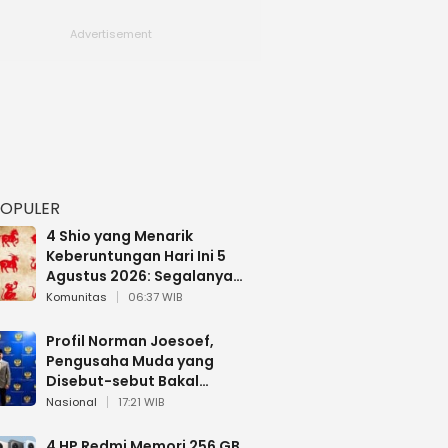
POPULER
4 Shio yang Menarik
Keberuntungan Hari Ini 5
Agustus 2026: Segalanya
Berjalan Lancar
Komunitas
06:37 WIB
Profil Norman Joesoef,
Pengusaha Muda yang
Disebut-sebut Bakal
Dilantik Jadi Wamenhan RI
Nasional
17:21 WIB
4 HP Redmi Memori 256 GB