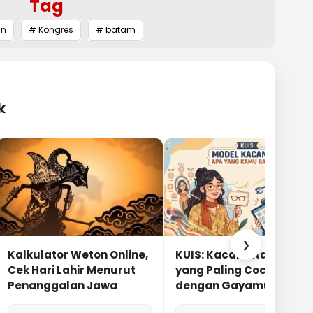
Tag
an
# Kongres
# batam
k
❯
Kalkulator Weton Online,
KUIS: Kacamata Apa
Cek Hari Lahir Menurut
yang Paling Cocok
Penanggalan Jawa
dengan Gayamu?