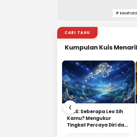
# kesehat
CARI TAHU
Kumpulan Kuis Menari
❮
KUIS: Seberapa Leo Sih
Kamu? Mengukur
Tingkat Percaya Diri dan
Karisma