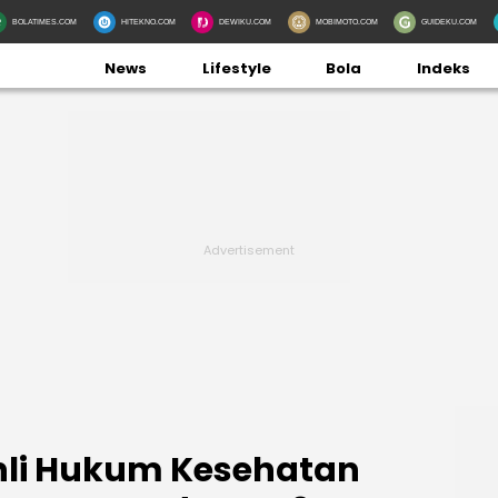
BOLATIMES.COM
HITEKNO.COM
DEWIKU.COM
MOBIMOTO.COM
GUIDEKU.COM
News
Lifestyle
Bola
Indeks
hli Hukum Kesehatan