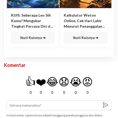
KUIS: Seberapa Leo Sih
Kalkulator Weton
Kamu? Mengukur
Online, Cek Hari Lahir
Tingkat Percaya Diri dan
Menurut Penanggalan
Karisma
Jawa
Ikuti Kuisnya ➔
Ikuti Kuisnya ➔
Komentar
👍
❤️
😂
😧
😭
😡
0
0
0
0
0
0
Isi komentar sepenuhnya adalah tanggung jawab pengguna dan diatur