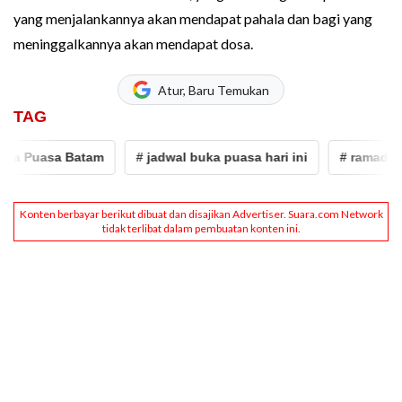
yang menjalankannya akan mendapat pahala dan bagi yang
meninggalkannya akan mendapat dosa.
Atur, Baru Temukan
TAG
 Puasa Batam
# jadwal buka puasa hari ini
# ramadan 20