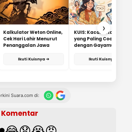
❯
Kalkulator Weton Online,
KUIS: Kacamata Apa
Cek Hari Lahir Menurut
yang Paling Cocok
Penanggalan Jawa
dengan Gayamu?
Ikuti Kuisnya ➔
Ikuti Kuisnya ➔
terkini Suara.com di:
Komentar
️
😂
😧
😭
😡