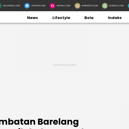
BOLATIMES.COM
HITEKNO.COM
DEWIKU.COM
MOBIMOTO.COM
GUIDEKU.COM
News
Lifestyle
Bola
Indeks
Jembatan Barelang