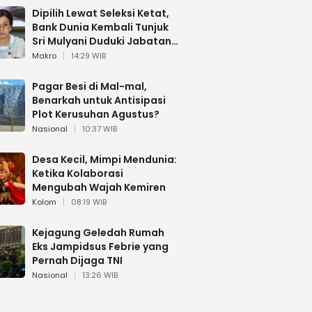
Dipilih Lewat Seleksi Ketat,
Bank Dunia Kembali Tunjuk
Sri Mulyani Duduki Jabatan
Strategis
Makro
14:29 WIB
Pagar Besi di Mal-mal,
Benarkah untuk Antisipasi
Plot Kerusuhan Agustus?
Nasional
10:37 WIB
Desa Kecil, Mimpi Mendunia:
Ketika Kolaborasi
Mengubah Wajah Kemiren
Kolom
08:19 WIB
Kejagung Geledah Rumah
Eks Jampidsus Febrie yang
Pernah Dijaga TNI
Nasional
13:26 WIB