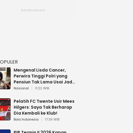
POPULER
Mengenal Lisda Cancer,
Perwira Tinggi Polri yang
Pensiun Tak Lama Usai Jadi
Brigjen
Nasional
11:22 WIB
Pelatih FC Twente Usir Mees
Hilgers: Saya Tak Berharap
Dia Kembali ke Klub!
Bola Indonesia
17:39 WIB
PIP Termin II 2026 Kapan