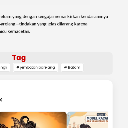
rekam yang dengan sengaja memarkirkan kendaraannya
Barelang—tindakan yang jelas dilarang karena
icu kemacetan.
Tag
ngli
# jembatan barelang
# Batam
k