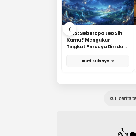
❮
KUIS: Seberapa Leo Sih
Kamu? Mengukur
Tingkat Percaya Diri dan
Karisma
Ikuti Kuisnya ➔
Ikuti berita 
👍
❤