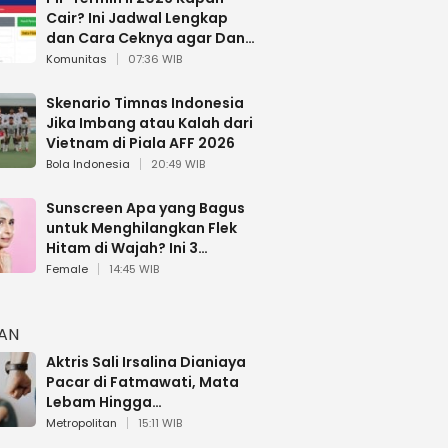
Cair? Ini Jadwal Lengkap
dan Cara Ceknya agar Dana
Tidak Hangus!
Komunitas
07:36 WIB
Skenario Timnas Indonesia
Jika Imbang atau Kalah dari
Vietnam di Piala AFF 2026
Bola Indonesia
20:49 WIB
Sunscreen Apa yang Bagus
untuk Menghilangkan Flek
Hitam di Wajah? Ini 3
Rekomendasi sesuai Review
Female
14:45 WIB
HAN
Aktris Sali Irsalina Dianiaya
Pacar di Fatmawati, Mata
Lebam Hingga
Diselamatkan Polantas
Metropolitan
15:11 WIB