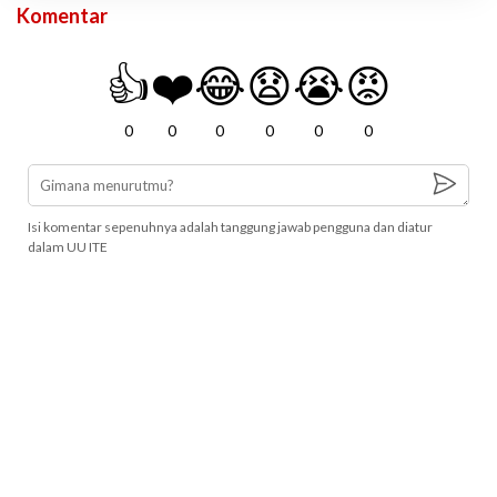
Komentar
👍
❤️
😂
😧
😭
😡
0
0
0
0
0
0
Isi komentar sepenuhnya adalah tanggung jawab pengguna dan diatur
dalam UU ITE