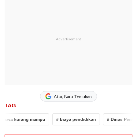
Atur, Baru Temukan
TAG
iswa kurang mampu
# biaya pendidikan
# Dinas Pendidi