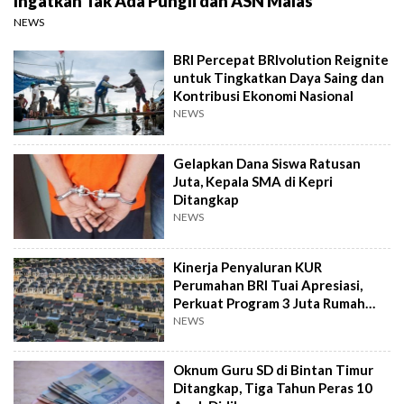
Ingatkan Tak Ada Pungli dan ASN Malas
NEWS
BRI Percepat BRIvolution Reignite
untuk Tingkatkan Daya Saing dan
Kontribusi Ekonomi Nasional
NEWS
Gelapkan Dana Siswa Ratusan
Juta, Kepala SMA di Kepri
Ditangkap
NEWS
Kinerja Penyaluran KUR
Perumahan BRI Tuai Apresiasi,
Perkuat Program 3 Juta Rumah
Pemerintah
NEWS
Oknum Guru SD di Bintan Timur
Ditangkap, Tiga Tahun Peras 10