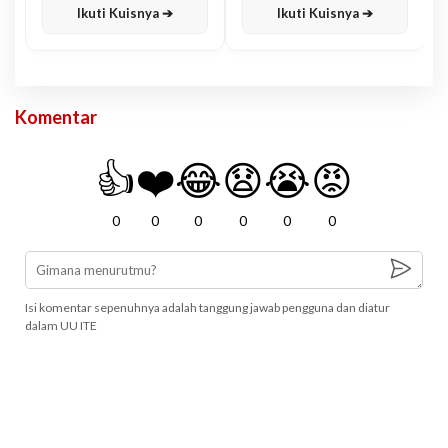
Ikuti Kuisnya ➔
Ikuti Kuisnya ➔
Komentar
👍
❤️
😂
😧
😭
😡
0
0
0
0
0
0
Isi komentar sepenuhnya adalah tanggung jawab pengguna dan diatur
dalam UU ITE