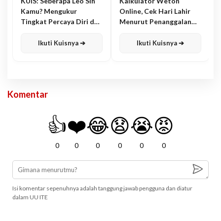
KUIS: Seberapa Leo Sih
Kalkulator Weton
Kamu? Mengukur
Online, Cek Hari Lahir
Tingkat Percaya Diri dan
Menurut Penanggalan
Karisma
Jawa
Ikuti Kuisnya ➔
Ikuti Kuisnya ➔
Komentar
👍
❤️
😂
😧
😭
😡
0
0
0
0
0
0
Isi komentar sepenuhnya adalah tanggung jawab pengguna dan diatur
dalam UU ITE