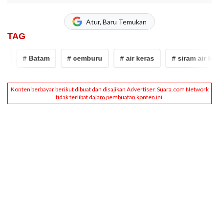
Atur, Baru Temukan
TAG
# Batam
# cemburu
# air keras
# siram air kera