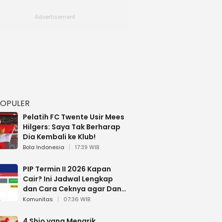
POPULER
Pelatih FC Twente Usir Mees
Hilgers: Saya Tak Berharap
Dia Kembali ke Klub!
Bola Indonesia
17:39 WIB
PIP Termin II 2026 Kapan
Cair? Ini Jadwal Lengkap
dan Cara Ceknya agar Dana
Tidak Hangus!
Komunitas
07:36 WIB
4 Shio yang Menarik