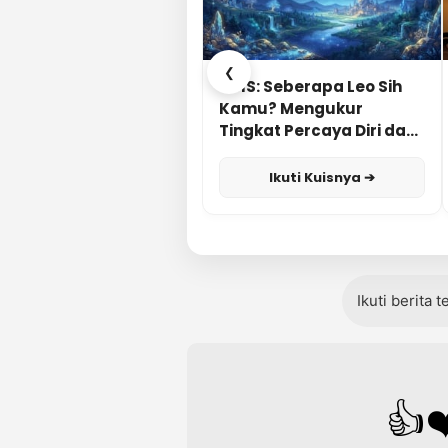
❮
KUIS: Seberapa Leo Sih
Kamu? Mengukur
Tingkat Percaya Diri dan
Karisma
Ikuti Kuisnya ➔
Ikuti berita 
👍
❤