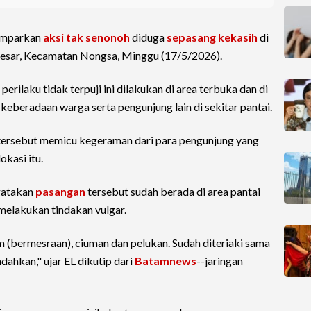
emparkan
aksi tak senonoh
diduga
sepasang kekasih
di
 Besar, Kecamatan Nongsa, Minggu (17/5/2026).
erilaku tidak terpuji ini dilakukan di area terbuka dan di
eberadaan warga serta pengunjung lain di sekitar pantai.
rsebut memicu kegeraman dari para pengunjung yang
okasi itu.
ngatakan
pasangan
tersebut sudah berada di area pantai
melakukan tindakan vulgar.
am (bermesraan), ciuman dan pelukan. Sudah diteriaki sama
dahkan," ujar EL dikutip dari
Batamnews
--jaringan