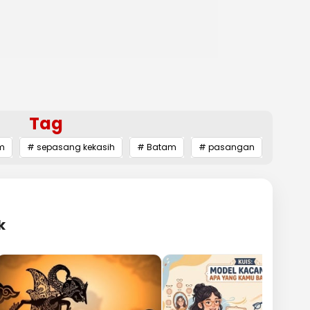
Tag
m
# sepasang kekasih
# Batam
# pasangan
k