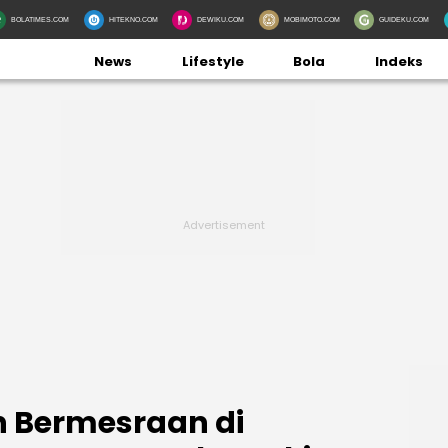
BOLATIMES.COM
HITEKNO.COM
DEWIKU.COM
MOBIMOTO.COM
GUIDEKU.COM
News
Lifestyle
Bola
Indeks
 Bermesraan di