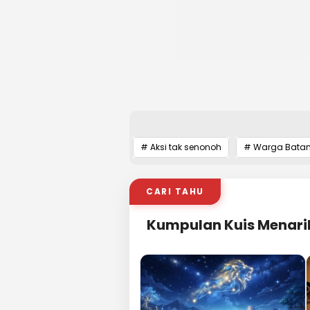
# Aksi tak senonoh
# Warga Bata
CARI TAHU
Kumpulan Kuis Menari