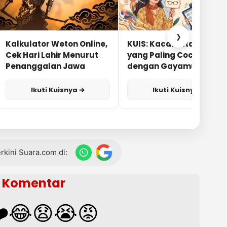
❯
Kalkulator Weton Online,
KUIS: Kacamata Apa
Cek Hari Lahir Menurut
yang Paling Cocok
Penanggalan Jawa
dengan Gayamu?
Ikuti Kuisnya ➔
Ikuti Kuisnya ➔
terkini Suara.com di:
Komentar
️
😂
😧
😭
😡