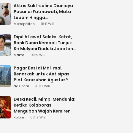
Aktris Sali Irsalina Dianiaya
Pacar di Fatmawati, Mata
Lebam Hingga
Diselamatkan Polantas
Metropolitan
15:11 WIB
Dipilih Lewat Seleksi Ketat,
Bank Dunia Kembali Tunjuk
Sri Mulyani Duduki Jabatan
Strategis
Makro
14:29 WIB
Pagar Besi di Mal-mal,
Benarkah untuk Antisipasi
Plot Kerusuhan Agustus?
Nasional
10:37 WIB
Desa Kecil, Mimpi Mendunia:
Ketika Kolaborasi
Mengubah Wajah Kemiren
Kolom
08:19 WIB