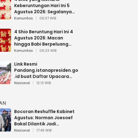
Keberuntungan Hari Ini 5
Agustus 2026: Segalanya
Berjalan Lancar
Komunitas
06:37 WIB
4 Shio Beruntung Hari Ini 4
Agustus 2026: Macan
hingga Babi Berpeluang
Dapat Kabar Baik
Komunitas
06:23 WIB
Link Resmi
Pandang.istanapresiden.go
.id buat Daftar Upacara
Bendera HUT RI di Istana
Nasional
12:13 WIB
Negara
HAN
Bocoran Reshuffle Kabinet
Agustus: Norman Joesoef
Bakal Dilantik Jadi
Wamenhan RI
Nasional
17:49 WIB