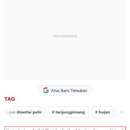
Atur, Baru Temukan
TAG
Hujan disertai petir
# tanjungpinang
# hujan
# petir