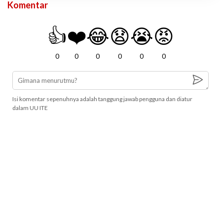
Komentar
👍
❤️
😂
😧
😭
😡
0
0
0
0
0
0
Isi komentar sepenuhnya adalah tanggung jawab pengguna dan diatur
dalam UU ITE