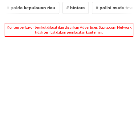
# polda kepulauan riau
# bintara
# polisi muda tewas