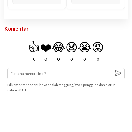
Komentar
👍
❤️
😂
😧
😭
😡
0
0
0
0
0
0
Isi komentar sepenuhnya adalah tanggung jawab pengguna dan diatur
dalam UU ITE