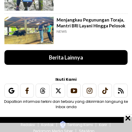
Menjangkau Pegunungan Toraja,
Mantri BRI Layani Hingga Pelosok
NEWS
Berita Lainnya
Ikuti Kami
Dapatkan informasi terkini dan terbaru yang dikirimkan langsung ke
Inbox anda
Redaksi
Kontak
Tentang Kami
Karir
Pedoman Media Siber
Site Map