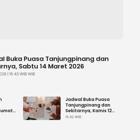
l Buka Puasa Tanjungpinang dan
arnya, Sabtu 14 Maret 2026
026 | 15:43 WIB WIB
h
Jadwal Buka Puasa
Tanjungpinang dan
Jumat
Sekitarnya, Kamis 12
Maret 2026
15:42 WIB