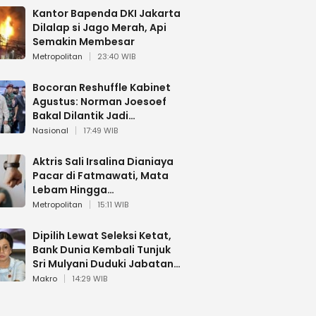
Kantor Bapenda DKI Jakarta
Dilalap si Jago Merah, Api
Semakin Membesar
Metropolitan
23:40 WIB
Bocoran Reshuffle Kabinet
Agustus: Norman Joesoef
Bakal Dilantik Jadi
Wamenhan RI
Nasional
17:49 WIB
Aktris Sali Irsalina Dianiaya
Pacar di Fatmawati, Mata
Lebam Hingga
Diselamatkan Polantas
Metropolitan
15:11 WIB
Dipilih Lewat Seleksi Ketat,
Bank Dunia Kembali Tunjuk
Sri Mulyani Duduki Jabatan
Strategis
Makro
14:29 WIB