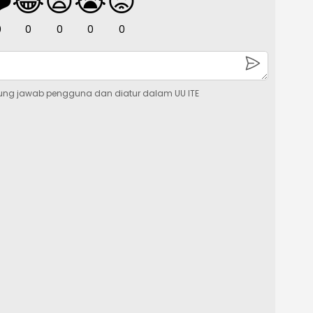
️
😂
😧
😭
😡
0
0
0
0
0
ung jawab pengguna dan diatur dalam UU ITE