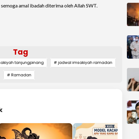
 semoga amal ibadah diterima oleh Allah SWT.
Tag
sakiyah tanjungpinang
# jadwal imsakiyah ramadan
# Ramadan
k