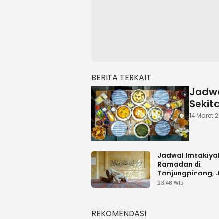
BERITA TERKAIT
Jadwa
Sekit
14 Maret 2
Jadwal Imsakiya
Ramadan di
Tanjungpinang, 
13 Maret 2026
23:48 WIB
REKOMENDASI