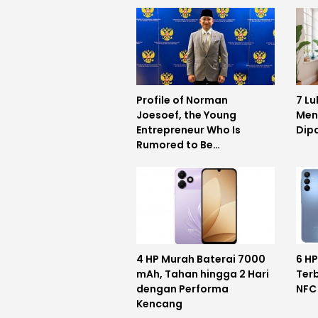
Profile of Norman
7 L
Joesoef, the Young
Men
Entrepreneur Who Is
Dip
Rumored to Be
Inaugurated as Deputy
Minister of Defense of the
Republic of Indonesia
4 HP Murah Baterai 7000
6 H
mAh, Tahan hingga 2 Hari
Ter
dengan Performa
NFC
Kencang