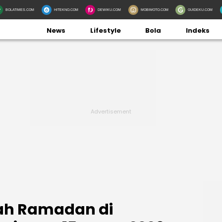
BOLATIMES.COM
HITEKNO.COM
DEWIKU.COM
MOBIMOTO.COM
GUIDEKU.COM
News
Lifestyle
Bola
Indeks
ah Ramadan di