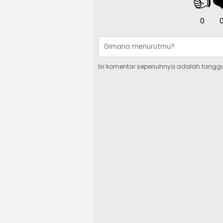
👍
❤
0
Isi komentar sepenuhnya adalah tangg