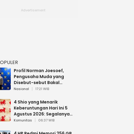
POPULER
Profil Norman Joesoef,
Pengusaha Muda yang
Disebut-sebut Bakal
Dilantik Jadi Wamenhan RI
Nasional
17:21 WIB
4 Shio yang Menarik
Keberuntungan Hari Ini 5
Agustus 2026: Segalanya
Berjalan Lancar
Komunitas
06:37 WIB
4 HP Redmi Memori 256 GB