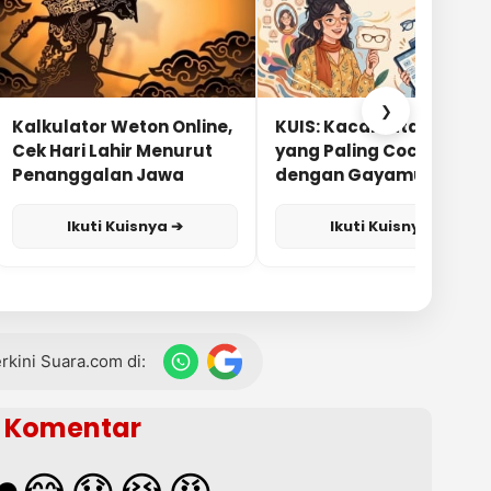
❯
Kalkulator Weton Online,
KUIS: Kacamata Apa
Cek Hari Lahir Menurut
yang Paling Cocok
Penanggalan Jawa
dengan Gayamu?
Ikuti Kuisnya ➔
Ikuti Kuisnya ➔
terkini Suara.com di:
Komentar