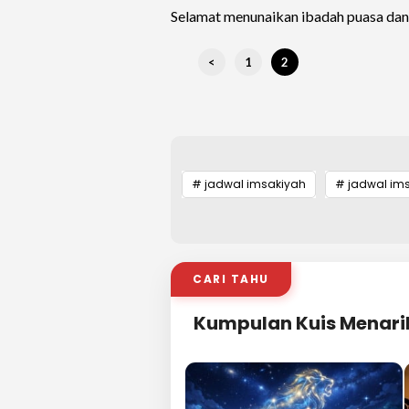
Selamat menunaikan ibadah puasa dan
<
1
2
# jadwal imsakiyah
# jadwal im
CARI TAHU
Kumpulan Kuis Menari