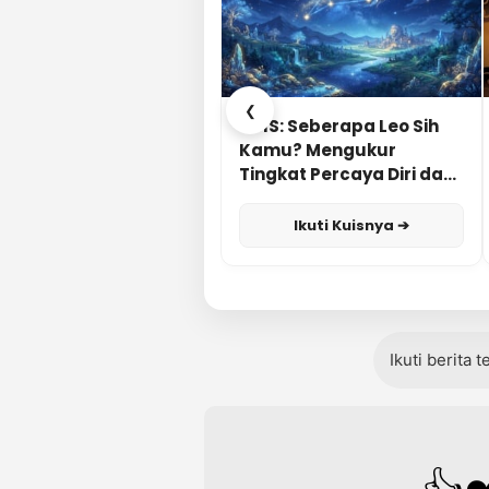
❮
KUIS: Seberapa Leo Sih
Kamu? Mengukur
Tingkat Percaya Diri dan
Karisma
Ikuti Kuisnya ➔
Ikuti berita 