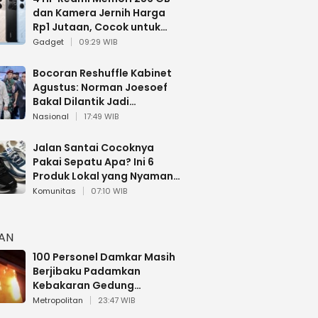
dan Kamera Jernih Harga
Rp1 Jutaan, Cocok untuk
Multitasking
Gadget
09:29 WIB
Bocoran Reshuffle Kabinet
Agustus: Norman Joesoef
Bakal Dilantik Jadi
Wamenhan RI
Nasional
17:49 WIB
Jalan Santai Cocoknya
Pakai Sepatu Apa? Ini 6
Produk Lokal yang Nyaman
Buat 17 Agustusan
Komunitas
07:10 WIB
HAN
100 Personel Damkar Masih
Berjibaku Padamkan
Kebakaran Gedung
Bapenda DKI
Metropolitan
23:47 WIB