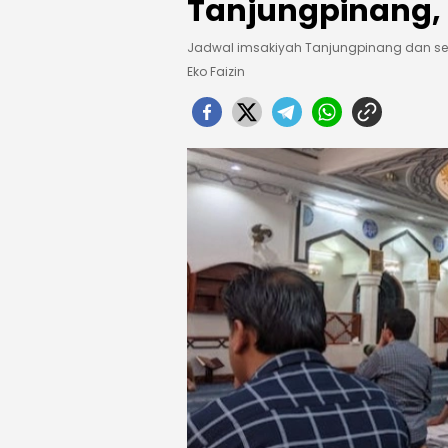
Tanjungpinang, 
Jadwal imsakiyah Tanjungpinang dan seki
Eko Faizin