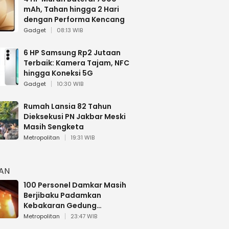
mAh, Tahan hingga 2 Hari
dengan Performa Kencang
Gadget
08:13 WIB
6 HP Samsung Rp2 Jutaan
Terbaik: Kamera Tajam, NFC
hingga Koneksi 5G
Gadget
10:30 WIB
Rumah Lansia 82 Tahun
Dieksekusi PN Jakbar Meski
Masih Sengketa
Metropolitan
19:31 WIB
HAN
100 Personel Damkar Masih
Berjibaku Padamkan
Kebakaran Gedung
Bapenda DKI
Metropolitan
23:47 WIB