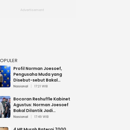
POPULER
Profil Norman Joesoef,
Pengusaha Muda yang
Disebut-sebut Bakal
Dilantik Jadi Wamenhan RI
Nasional
17:21 WIB
Bocoran Reshuffle Kabinet
Agustus: Norman Joesoef
Bakal Dilantik Jadi
Wamenhan RI
Nasional
17:49 WIB
4 HP Murah Baterai 7000