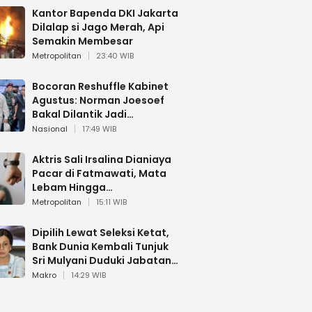
Kantor Bapenda DKI Jakarta
Dilalap si Jago Merah, Api
Semakin Membesar
Metropolitan
23:40 WIB
Bocoran Reshuffle Kabinet
Agustus: Norman Joesoef
Bakal Dilantik Jadi
Wamenhan RI
Nasional
17:49 WIB
Aktris Sali Irsalina Dianiaya
Pacar di Fatmawati, Mata
Lebam Hingga
Diselamatkan Polantas
Metropolitan
15:11 WIB
Dipilih Lewat Seleksi Ketat,
Bank Dunia Kembali Tunjuk
Sri Mulyani Duduki Jabatan
Strategis
Makro
14:29 WIB