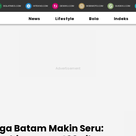
BOLATIMES.COM
HITEKNO.COM
DEWIKU.COM
MOBIMOTO.COM
GUIDEKU.COM
News
Lifestyle
Bola
Indeks
ga Batam Makin Seru: