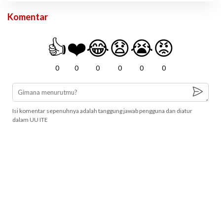
Komentar
👍
❤️
😂
😧
😭
😡
0
0
0
0
0
0
Isi komentar sepenuhnya adalah tanggung jawab pengguna dan diatur
dalam UU ITE