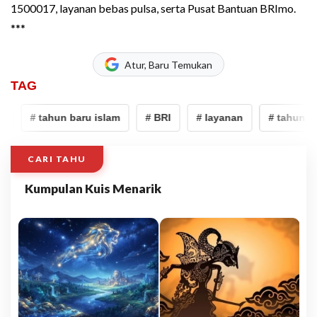
1500017, layanan bebas pulsa, serta Pusat Bantuan BRImo.
***
Atur, Baru Temukan
TAG
# tahun baru islam
# BRI
# layanan
# tahun ba
CARI TAHU
Kumpulan Kuis Menarik