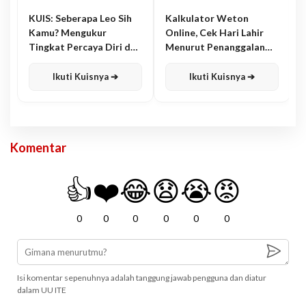
KUIS: Seberapa Leo Sih
Kalkulator Weton
Kamu? Mengukur
Online, Cek Hari Lahir
Tingkat Percaya Diri dan
Menurut Penanggalan
Karisma
Jawa
Ikuti Kuisnya ➔
Ikuti Kuisnya ➔
Komentar
👍
❤️
😂
😧
😭
😡
0
0
0
0
0
0
Isi komentar sepenuhnya adalah tanggung jawab pengguna dan diatur
dalam UU ITE