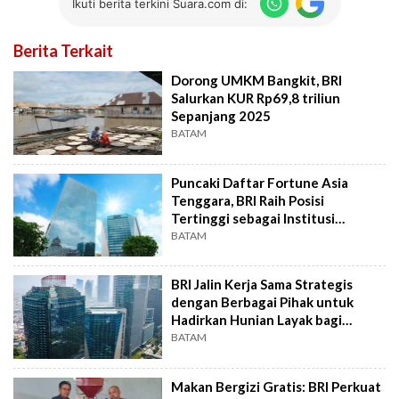
Ikuti berita terkini Suara.com di:
Berita Terkait
Dorong UMKM Bangkit, BRI
Salurkan KUR Rp69,8 triliun
Sepanjang 2025
BATAM
Puncaki Daftar Fortune Asia
Tenggara, BRI Raih Posisi
Tertinggi sebagai Institusi
Keuangan No.1
BATAM
BRI Jalin Kerja Sama Strategis
dengan Berbagai Pihak untuk
Hadirkan Hunian Layak bagi
Masyarakat
BATAM
Makan Bergizi Gratis: BRI Perkuat