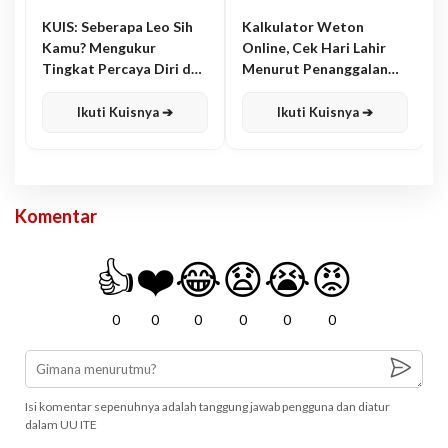
KUIS: Seberapa Leo Sih
Kalkulator Weton
Kamu? Mengukur
Online, Cek Hari Lahir
Tingkat Percaya Diri dan
Menurut Penanggalan
Karisma
Jawa
Ikuti Kuisnya ➔
Ikuti Kuisnya ➔
Komentar
👍
❤️
😂
😧
😭
😡
0
0
0
0
0
0
Isi komentar sepenuhnya adalah tanggung jawab pengguna dan diatur
dalam UU ITE