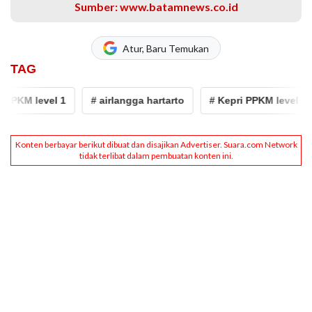
Sumber: www.batamnews.co.id
Atur, Baru Temukan
TAG
PPKM level 1
# airlangga hartarto
# Kepri PPKM level 1