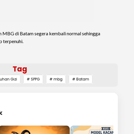
n MBG di Batam segera kembali normal sehingga
p terpenuhi.
Tag
uhan Gizi
# SPPG
# mbg
# Batam
k