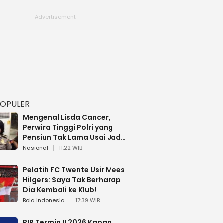
POPULER
Mengenal Lisda Cancer,
Perwira Tinggi Polri yang
Pensiun Tak Lama Usai Jadi
Brigjen
Nasional
11:22 WIB
Pelatih FC Twente Usir Mees
Hilgers: Saya Tak Berharap
Dia Kembali ke Klub!
Bola Indonesia
17:39 WIB
PIP Termin II 2026 Kapan