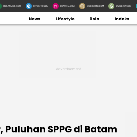
BOLATIMES.COM
HITEKNO.COM
DEWIKU.COM
MOBIMOTO.COM
GUIDEKU.COM
News
Lifestyle
Bola
Indeks
, Puluhan SPPG di Batam