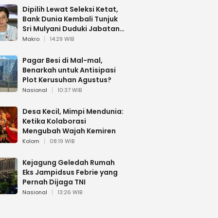
Dipilih Lewat Seleksi Ketat,
Bank Dunia Kembali Tunjuk
Sri Mulyani Duduki Jabatan
Strategis
Makro
14:29 WIB
Pagar Besi di Mal-mal,
Benarkah untuk Antisipasi
Plot Kerusuhan Agustus?
Nasional
10:37 WIB
Desa Kecil, Mimpi Mendunia:
Ketika Kolaborasi
Mengubah Wajah Kemiren
Kolom
08:19 WIB
Kejagung Geledah Rumah
Eks Jampidsus Febrie yang
Pernah Dijaga TNI
Nasional
13:26 WIB