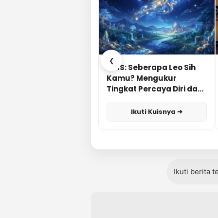
❮
KUIS: Seberapa Leo Sih
Kamu? Mengukur
Tingkat Percaya Diri dan
Karisma
Ikuti Kuisnya ➔
Ikuti berita 