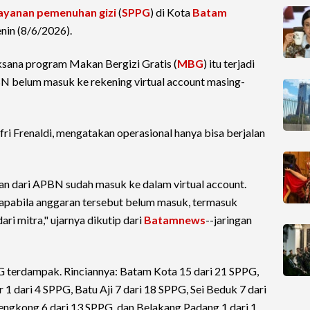
ayanan pemenuhan gizi
(
SPPG
) di Kota
Batam
nin (8/6/2026).
ksana program Makan Bergizi Gratis (
MBG
) itu terjadi
N belum masuk ke rekening virtual account masing-
 Frenaldi, mengatakan operasional hanya bisa berjalan
an dari APBN sudah masuk ke dalam virtual account.
 apabila anggaran tersebut belum masuk, termasuk
ri mitra," ujarnya dikutip dari
Batamnews
--jaringan
 terdampak. Rinciannya: Batam Kota 15 dari 21 SPPG,
1 dari 4 SPPG, Batu Aji 7 dari 18 SPPG, Sei Beduk 7 dari
engkong 6 dari 13 SPPG, dan Belakang Padang 1 dari 1