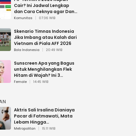
Cair? Ini Jadwal Lengkap
dan Cara Ceknya agar Dana
Tidak Hangus!
Komunitas
07:36 WIB
Skenario Timnas Indonesia
Jika Imbang atau Kalah dari
Vietnam di Piala AFF 2026
Bola Indonesia
20:49 WIB
Sunscreen Apa yang Bagus
untuk Menghilangkan Flek
Hitam di Wajah? Ini 3
Rekomendasi sesuai Review
Female
14:45 WIB
HAN
Aktris Sali Irsalina Dianiaya
Pacar di Fatmawati, Mata
Lebam Hingga
Diselamatkan Polantas
Metropolitan
15:11 WIB