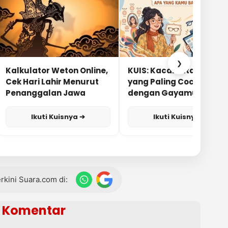
❯
Kalkulator Weton Online,
KUIS: Kacamata Apa
Cek Hari Lahir Menurut
yang Paling Cocok
Penanggalan Jawa
dengan Gayamu?
Ikuti Kuisnya ➔
Ikuti Kuisnya ➔
terkini Suara.com di:
Komentar