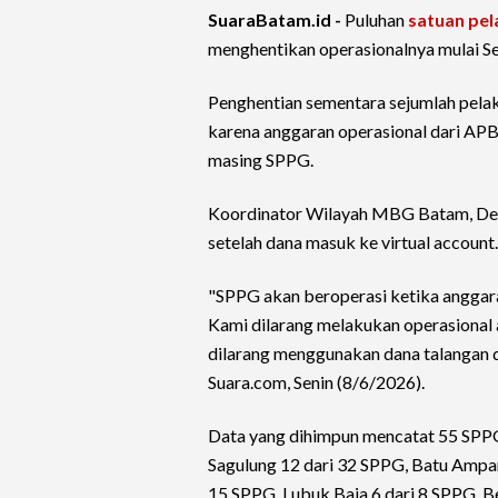
SuaraBatam.id -
Puluhan
satuan pel
menghentikan operasionalnya mulai Se
Penghentian sementara sejumlah pela
karena anggaran operasional dari APB
masing SPPG.
Koordinator Wilayah MBG Batam, Defri
setelah dana masuk ke virtual account.
"SPPG akan beroperasi ketika anggar
Kami dilarang melakukan operasional
dilarang menggunakan dana talangan da
Suara.com, Senin (8/6/2026).
Data yang dihimpun mencatat 55 SPPG
Sagulung 12 dari 32 SPPG, Batu Ampar 
15 SPPG, Lubuk Baja 6 dari 8 SPPG, B