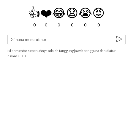
👍
❤️
😂
😧
😭
😡
0
0
0
0
0
0
Isi komentar sepenuhnya adalah tanggung jawab pengguna dan diatur
dalam UU ITE