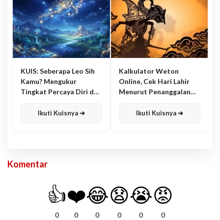
KUIS: Seberapa Leo Sih
Kalkulator Weton
Kamu? Mengukur
Online, Cek Hari Lahir
Tingkat Percaya Diri dan
Menurut Penanggalan
Karisma
Jawa
Ikuti Kuisnya ➔
Ikuti Kuisnya ➔
Komentar
👍
❤️
😂
😧
😭
😡
0
0
0
0
0
0