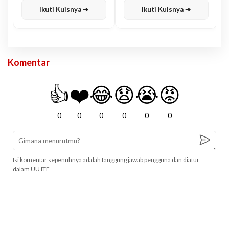
Ikuti Kuisnya ➔
Ikuti Kuisnya ➔
Komentar
👍
❤️
😂
😧
😭
😡
0
0
0
0
0
0
Isi komentar sepenuhnya adalah tanggung jawab pengguna dan diatur
dalam UU ITE