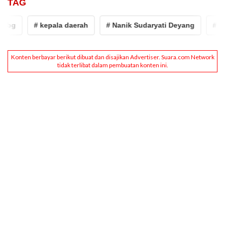
TAG
g
# kepala daerah
# Nanik Sudaryati Deyang
# progr