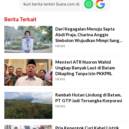
Ikuti berita terkini Suara.com di:
Berita Terkait
Dari Kegagalan Menuju Sapta
Abdi Praja, Charina Anggie
Simbolon Wujudkan Mimpi Sang
Ayah
NEWS
Menteri ATR Nusron Wahid
Ungkap Banyak Laut di Batam
Dikapling Tanpa Izin PKKPRL
NEWS
Rambah Hutan Lindung di Batam,
PT GTP Jadi Tersangka Korporasi
NEWS
Pria Kepergok Curi Kabel Listrik