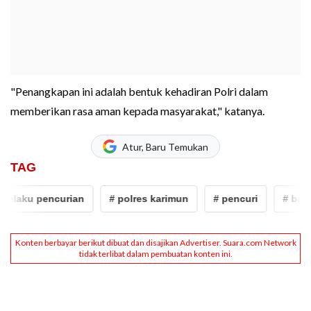
"Penangkapan ini adalah bentuk kehadiran Polri dalam
memberikan rasa aman kepada masyarakat," katanya.
Atur, Baru Temukan
TAG
pelaku pencurian
# polres karimun
# pencuri
# bata