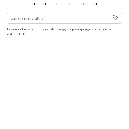
0
0
0
0
0
0
Isi komentar sepenuhnya adalah tanggung jawab pengguna dan diatur
dalam UU ITE