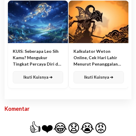
KUIS: Seberapa Leo Sih
Kalkulator Weton
Kamu? Mengukur
Online, Cek Hari Lahir
Tingkat Percaya Diri dan
Menurut Penanggalan
Karisma
Jawa
Ikuti Kuisnya ➔
Ikuti Kuisnya ➔
Komentar
👍
❤️
😂
😧
😭
😡