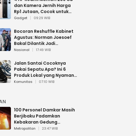
dan Kamera Jernih Harga
Rp1 Jutaan, Cocok untuk
Multitasking
Gadget
09:29 WIB
Bocoran Reshuffle Kabinet
Agustus: Norman Joesoef
Bakal Dilantik Jadi
Wamenhan RI
Nasional
17:49 WIB
Jalan Santai Cocoknya
Pakai Sepatu Apa? Ini 6
Produk Lokal yang Nyaman
Buat 17 Agustusan
Komunitas
07:10 WIB
HAN
100 Personel Damkar Masih
Berjibaku Padamkan
Kebakaran Gedung
Bapenda DKI
Metropolitan
23:47 WIB