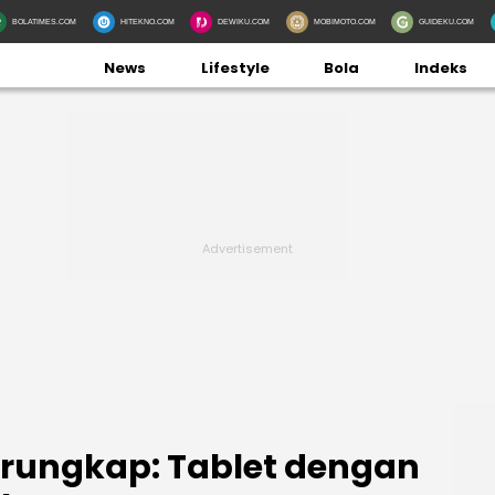
BOLATIMES.COM
HITEKNO.COM
DEWIKU.COM
MOBIMOTO.COM
GUIDEKU.COM
News
Lifestyle
Bola
Indeks
Terungkap: Tablet dengan