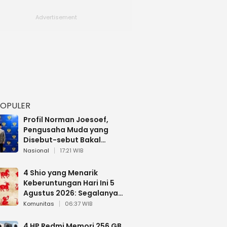
POPULER
Profil Norman Joesoef,
Pengusaha Muda yang
Disebut-sebut Bakal
Dilantik Jadi Wamenhan RI
Nasional
17:21 WIB
4 Shio yang Menarik
Keberuntungan Hari Ini 5
Agustus 2026: Segalanya
Berjalan Lancar
Komunitas
06:37 WIB
4 HP Redmi Memori 256 GB