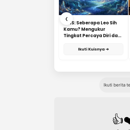
❮
KUIS: Seberapa Leo Sih
Kamu? Mengukur
Tingkat Percaya Diri dan
Karisma
Ikuti Kuisnya ➔
Ikuti berita 
👍
❤