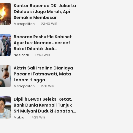
Kantor Bapenda DKI Jakarta
Dilalap si Jago Merah, Api
Semakin Membesar
Metropolitan
23:40 WIB
Bocoran Reshuffle Kabinet
Agustus: Norman Joesoef
Bakal Dilantik Jadi
Wamenhan RI
Nasional
17:49 WIB
Aktris Sali Irsalina Dianiaya
Pacar di Fatmawati, Mata
Lebam Hingga
Diselamatkan Polantas
Metropolitan
15:11 WIB
Dipilih Lewat Seleksi Ketat,
Bank Dunia Kembali Tunjuk
Sri Mulyani Duduki Jabatan
Strategis
Makro
14:29 WIB