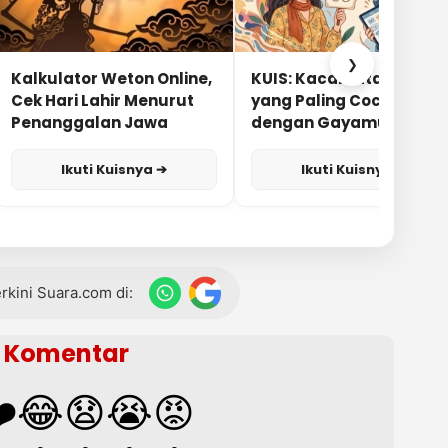
❯
Kalkulator Weton Online,
KUIS: Kacamata Apa
Cek Hari Lahir Menurut
yang Paling Cocok
Penanggalan Jawa
dengan Gayamu?
Ikuti Kuisnya ➔
Ikuti Kuisnya ➔
terkini Suara.com di:
Komentar
️
😂
😧
😭
😡