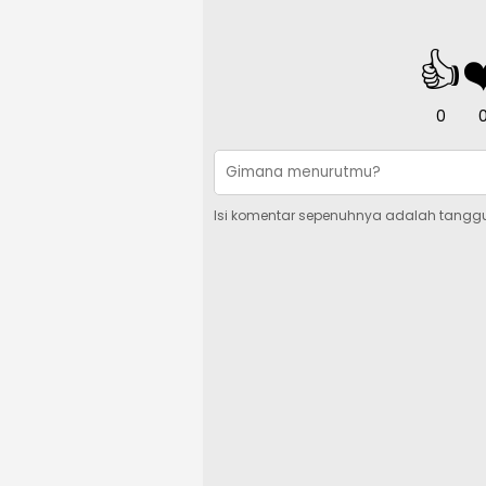
👍
❤
0
Isi komentar sepenuhnya adalah tangg