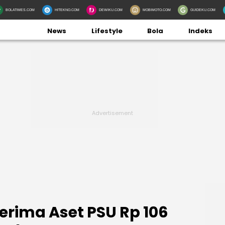
BOLATIMES.COM
HITEKNO.COM
DEWIKU.COM
MOBIMOTO.COM
GUIDEKU.COM
News
Lifestyle
Bola
Indeks
rima Aset PSU Rp 106