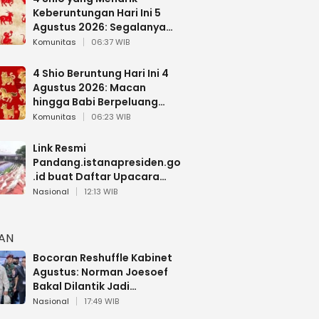
Keberuntungan Hari Ini 5
Agustus 2026: Segalanya
Berjalan Lancar
Komunitas
06:37 WIB
4 Shio Beruntung Hari Ini 4
Agustus 2026: Macan
hingga Babi Berpeluang
Dapat Kabar Baik
Komunitas
06:23 WIB
Link Resmi
Pandang.istanapresiden.go
.id buat Daftar Upacara
Bendera HUT RI di Istana
Nasional
12:13 WIB
Negara
HAN
Bocoran Reshuffle Kabinet
Agustus: Norman Joesoef
Bakal Dilantik Jadi
Wamenhan RI
Nasional
17:49 WIB