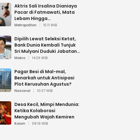
Aktris Sali Irsalina Dianiaya
Pacar di Fatmawati, Mata
Lebam Hingga
Diselamatkan Polantas
Metropolitan
15:11 WIB
Dipilih Lewat Seleksi Ketat,
Bank Dunia Kembali Tunjuk
Sri Mulyani Duduki Jabatan
Strategis
Makro
14:29 WIB
Pagar Besi di Mal-mal,
Benarkah untuk Antisipasi
Plot Kerusuhan Agustus?
Nasional
10:37 WIB
Desa Kecil, Mimpi Mendunia:
Ketika Kolaborasi
Mengubah Wajah Kemiren
Kolom
08:19 WIB