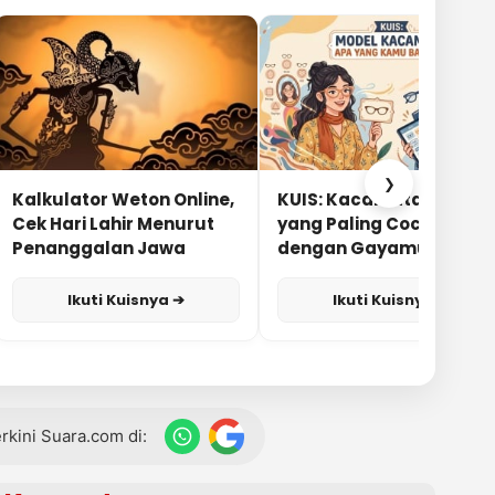
❯
Kalkulator Weton Online,
KUIS: Kacamata Apa
Cek Hari Lahir Menurut
yang Paling Cocok
Penanggalan Jawa
dengan Gayamu?
Ikuti Kuisnya ➔
Ikuti Kuisnya ➔
terkini Suara.com di: