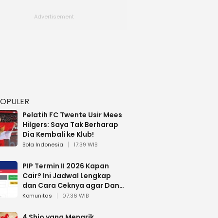
POPULER
Pelatih FC Twente Usir Mees
Hilgers: Saya Tak Berharap
Dia Kembali ke Klub!
Bola Indonesia
17:39 WIB
PIP Termin II 2026 Kapan
Cair? Ini Jadwal Lengkap
dan Cara Ceknya agar Dana
Tidak Hangus!
Komunitas
07:36 WIB
4 Shio yang Menarik