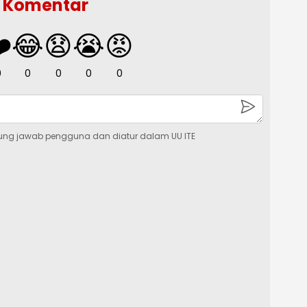
Komentar
️
😂
😧
😭
😡
0
0
0
0
0
ung jawab pengguna dan diatur dalam UU ITE