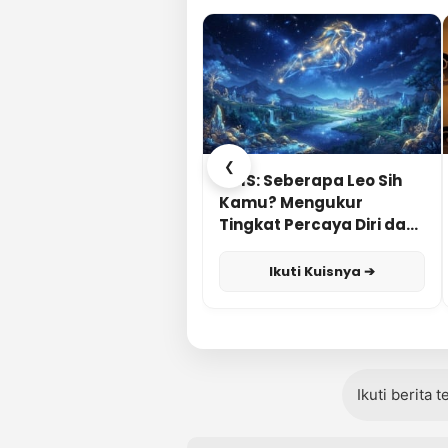
❮
KUIS: Seberapa Leo Sih
Kamu? Mengukur
Tingkat Percaya Diri dan
Karisma
Ikuti Kuisnya ➔
Ikuti berita 