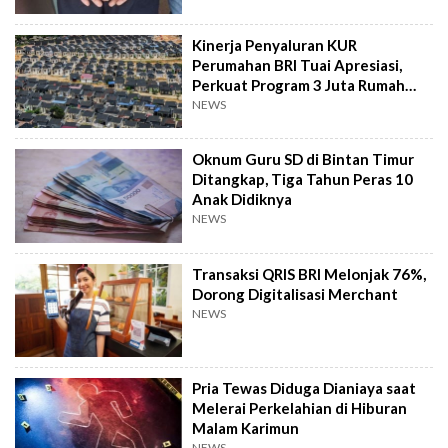
Kinerja Penyaluran KUR
Perumahan BRI Tuai Apresiasi,
Perkuat Program 3 Juta Rumah
Pemerintah
NEWS
Oknum Guru SD di Bintan Timur
Ditangkap, Tiga Tahun Peras 10
Anak Didiknya
NEWS
Transaksi QRIS BRI Melonjak 76%,
Dorong Digitalisasi Merchant
NEWS
Pria Tewas Diduga Dianiaya saat
Melerai Perkelahian di Hiburan
Malam Karimun
NEWS