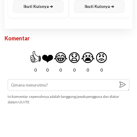
Ikuti Kuisnya ➔
Ikuti Kuisnya ➔
Komentar
👍
❤️
😂
😧
😭
😡
0
0
0
0
0
0
Isi komentar sepenuhnya adalah tanggung jawab pengguna dan diatur
dalam UU ITE