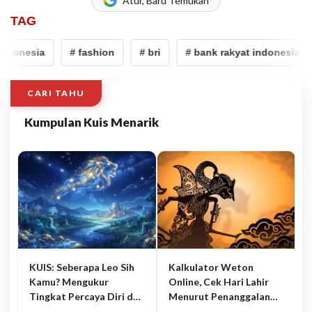
Atur, Baru Temukan
TAG
ndonesia
# fashion
# bri
# bank rakyat indonesia
CARI TAHU
Kumpulan Kuis Menarik
KUIS: Seberapa Leo Sih
Kalkulator Weton
Kamu? Mengukur
Online, Cek Hari Lahir
Tingkat Percaya Diri dan
Menurut Penanggalan
Karisma
Jawa