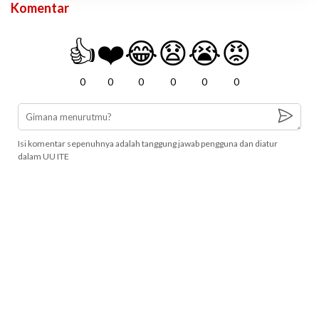
Komentar
👍
❤️
😂
😧
😭
😡
0
0
0
0
0
0
Isi komentar sepenuhnya adalah tanggung jawab pengguna dan diatur
dalam UU ITE