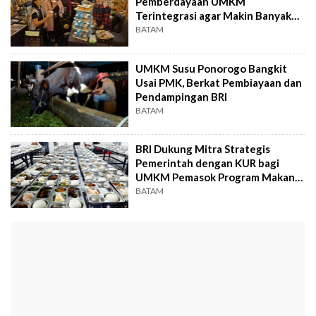
Pemberdayaan UMKM
Terintegrasi agar Makin Banyak
yang Go Global
BATAM
UMKM Susu Ponorogo Bangkit
Usai PMK, Berkat Pembiayaan dan
Pendampingan BRI
BATAM
BRI Dukung Mitra Strategis
Pemerintah dengan KUR bagi
UMKM Pemasok Program Makan
Bergizi Gratis
BATAM