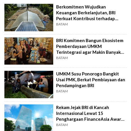
Berkomitmen Wujudkan
Keuangan Berkelanjutan, BRI
Perkuat Kontribusi terhadap
SDGs
BATAM
BRI Komitmen Bangun Ekosistem
Pemberdayaan UMKM
Terintegrasi agar Makin Banyak
yang Go Global
BATAM
UMKM Susu Ponorogo Bangkit
Usai PMK, Berkat Pembiayaan dan
Pendampingan BRI
BATAM
Rekam Jejak BRI di Kancah
Internasional Lewat 15
Penghargaan FinanceAsia Awards
2025
BATAM