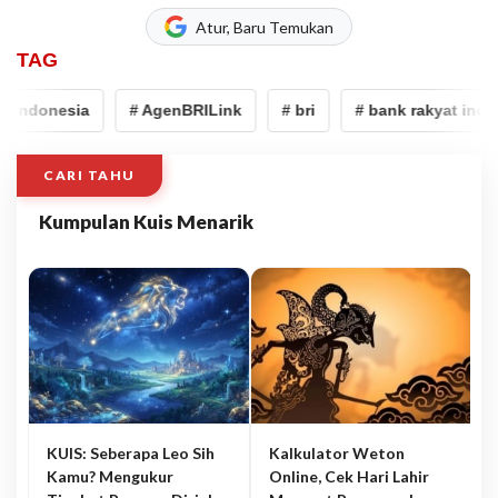
Atur, Baru Temukan
TAG
 indonesia
# AgenBRILink
# bri
# bank rakyat indon
CARI TAHU
Kumpulan Kuis Menarik
KUIS: Seberapa Leo Sih
Kalkulator Weton
Kamu? Mengukur
Online, Cek Hari Lahir