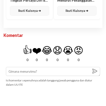
Tingkat Percaya Diri dan
Menurut Penanggalan
Karisma
Jawa
Ikuti Kuisnya ➔
Ikuti Kuisnya ➔
Komentar
👍
❤️
😂
😧
😭
😡
0
0
0
0
0
0
Isi komentar sepenuhnya adalah tanggung jawab pengguna dan diatur
dalam UU ITE