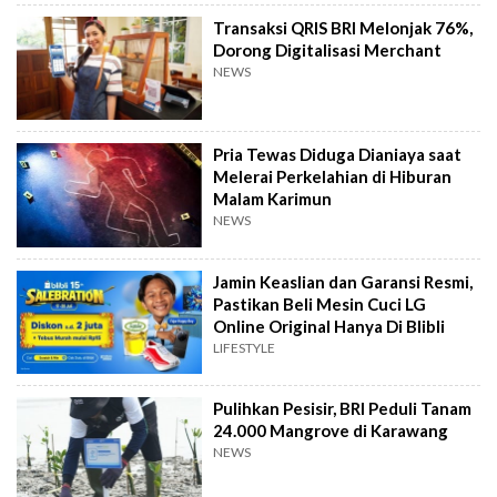
Transaksi QRIS BRI Melonjak 76%,
Dorong Digitalisasi Merchant
NEWS
Pria Tewas Diduga Dianiaya saat
Melerai Perkelahian di Hiburan
Malam Karimun
NEWS
Jamin Keaslian dan Garansi Resmi,
Pastikan Beli Mesin Cuci LG
Online Original Hanya Di Blibli
LIFESTYLE
Pulihkan Pesisir, BRI Peduli Tanam
24.000 Mangrove di Karawang
NEWS