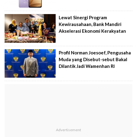
Lewat Sinergi Program
Kewirausahaan, Bank Mandiri
Akselerasi Ekonomi Kerakyatan
Profil Norman Joesoef, Pengusaha
Muda yang Disebut-sebut Bakal
Dilantik Jadi Wamenhan RI