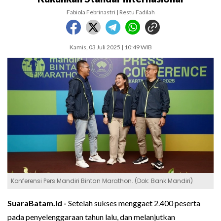
Fabiola Febrinastri | Restu Fadilah
Kamis, 03 Juli 2025 | 10:49 WIB
Konferensi Pers Mandiri Bintan Marathon. (Dok: Bank Mandiri)
SuaraBatam.id -
Setelah sukses menggaet 2.400 peserta
pada penyelenggaraan tahun lalu, dan melanjutkan