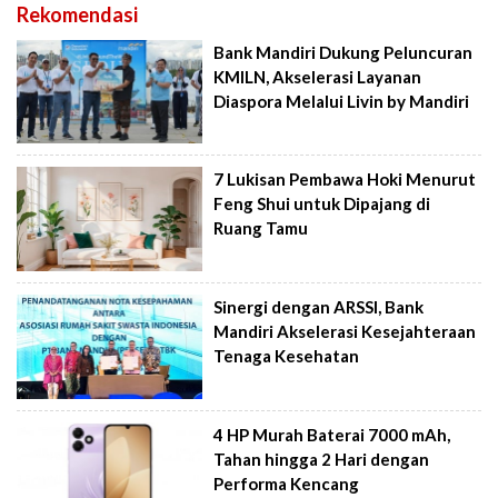
Rekomendasi
Bank Mandiri Dukung Peluncuran
KMILN, Akselerasi Layanan
Diaspora Melalui Livin by Mandiri
7 Lukisan Pembawa Hoki Menurut
Feng Shui untuk Dipajang di
Ruang Tamu
Sinergi dengan ARSSI, Bank
Mandiri Akselerasi Kesejahteraan
Tenaga Kesehatan
4 HP Murah Baterai 7000 mAh,
Tahan hingga 2 Hari dengan
Performa Kencang