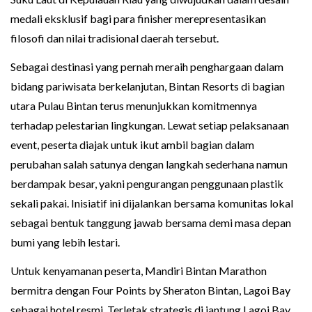
medali eksklusif bagi para finisher merepresentasikan
filosofi dan nilai tradisional daerah tersebut.
Sebagai destinasi yang pernah meraih penghargaan dalam
bidang pariwisata berkelanjutan, Bintan Resorts di bagian
utara Pulau Bintan terus menunjukkan komitmennya
terhadap pelestarian lingkungan. Lewat setiap pelaksanaan
event, peserta diajak untuk ikut ambil bagian dalam
perubahan salah satunya dengan langkah sederhana namun
berdampak besar, yakni pengurangan penggunaan plastik
sekali pakai. Inisiatif ini dijalankan bersama komunitas lokal
sebagai bentuk tanggung jawab bersama demi masa depan
bumi yang lebih lestari.
Untuk kenyamanan peserta, Mandiri Bintan Marathon
bermitra dengan Four Points by Sheraton Bintan, Lagoi Bay
sebagai hotel resmi. Terletak strategis di jantung Lagoi Bay,