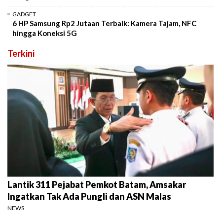
GADGET
6 HP Samsung Rp2 Jutaan Terbaik: Kamera Tajam, NFC
hingga Koneksi 5G
Terkini
Lantik 311 Pejabat Pemkot Batam, Amsakar
Ingatkan Tak Ada Pungli dan ASN Malas
NEWS