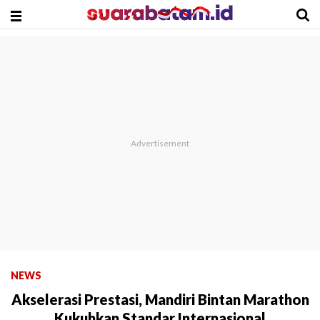
NEWS
Akselerasi Prestasi, Mandiri Bintan Marathon
Kukuhkan Standar Internasional