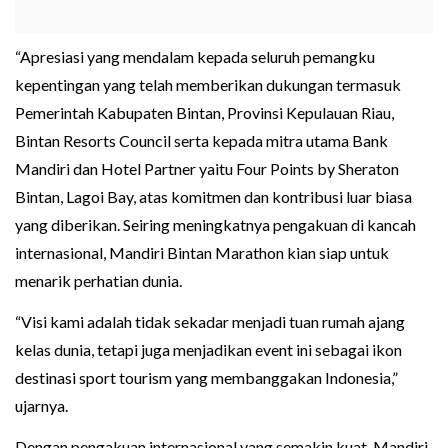
“Apresiasi yang mendalam kepada seluruh pemangku
kepentingan yang telah memberikan dukungan termasuk
Pemerintah Kabupaten Bintan, Provinsi Kepulauan Riau,
Bintan Resorts Council serta kepada mitra utama Bank
Mandiri dan Hotel Partner yaitu Four Points by Sheraton
Bintan, Lagoi Bay, atas komitmen dan kontribusi luar biasa
yang diberikan. Seiring meningkatnya pengakuan di kancah
internasional, Mandiri Bintan Marathon kian siap untuk
menarik perhatian dunia.
“Visi kami adalah tidak sekadar menjadi tuan rumah ajang
kelas dunia, tetapi juga menjadikan event ini sebagai ikon
destinasi sport tourism yang membanggakan Indonesia,”
ujarnya.
Dengan pengakuan internasional yang semakin kuat, Mandiri