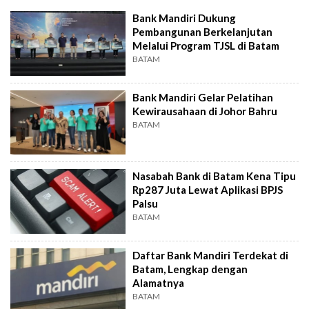
Bank Mandiri Dukung
Pembangunan Berkelanjutan
Melalui Program TJSL di Batam
BATAM
Bank Mandiri Gelar Pelatihan
Kewirausahaan di Johor Bahru
BATAM
Nasabah Bank di Batam Kena Tipu
Rp287 Juta Lewat Aplikasi BPJS
Palsu
BATAM
Daftar Bank Mandiri Terdekat di
Batam, Lengkap dengan
Alamatnya
BATAM