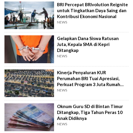
BRI Percepat BRIvolution Reignite
untuk Tingkatkan Daya Saing dan
Kontribusi Ekonomi Nasional
NEWS
Gelapkan Dana Siswa Ratusan
Juta, Kepala SMA di Kepri
Ditangkap
NEWS
Kinerja Penyaluran KUR
Perumahan BRI Tuai Apresiasi,
Perkuat Program 3 Juta Rumah
Pemerintah
NEWS
Oknum Guru SD di Bintan Timur
Ditangkap, Tiga Tahun Peras 10
Anak Didiknya
NEWS